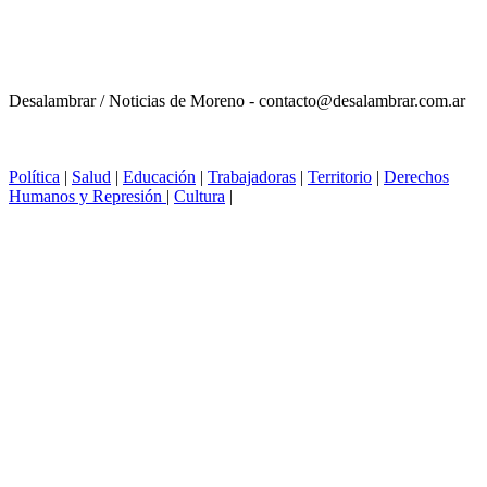
Desalambrar / Noticias de Moreno - contacto@desalambrar.com.ar
Política
|
Salud
|
Educación
|
Trabajadoras
|
Territorio
|
Derechos
Humanos y Represión
|
Cultura
|