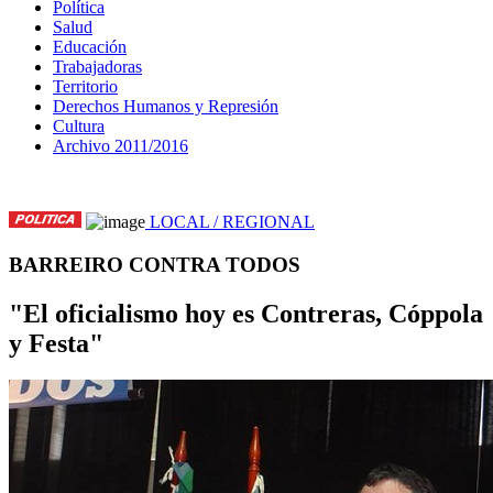
Política
Salud
Educación
Trabajadoras
Territorio
Derechos Humanos y Represión
Cultura
Archivo 2011/2016
LOCAL / REGIONAL
BARREIRO CONTRA TODOS
"El oficialismo hoy es Contreras, Cóppola
y Festa"