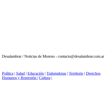
Desalambrar / Noticias de Moreno - contacto@desalambrar.com.ar
Política
|
Salud
|
Educación
|
Trabajadoras
|
Territorio
|
Derechos
Humanos y Represión
|
Cultura
|