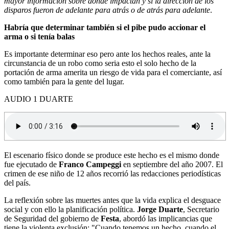
mayor información sobre dónde impactan y si la dirección de los
disparos fueron de adelante para atrás o de atrás para adelante
.
Habría que determinar también si el pibe pudo accionar el
arma o si tenía balas
Es importante determinar eso pero ante los hechos reales, ante la
circunstancia de un robo como seria esto el solo hecho de la
portación de arma amerita un riesgo de vida para el comerciante, así
como también para la gente del lugar.
AUDIO 1 DUARTE
El escenario físico donde se produce este hecho es el mismo donde
fue ejecutado de
Franco Campeggi
en septiembre del año 2007. El
crimen de ese niño de 12 años recorrió las redacciones periodísticas
del país.
La reflexión sobre las muertes antes que la vida explica el desguace
social y con ello la planificación política.
Jorge Duarte
, Secretario
de Seguridad del gobierno de
Festa
, abordó las implicancias que
tiene la violenta exclusión: "Cuando tenemos un hecho, cuando el