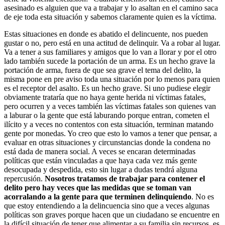
asesinado es alguien que va a trabajar y lo asaltan en el camino saca
de eje toda esta situación y sabemos claramente quien es la víctima.
Estas situaciones en donde es abatido el delincuente, nos pueden
gustar o no, pero está en una actitud de delinquir. Va a robar al lugar.
Va a tener a sus familiares y amigos que lo van a llorar y por el otro
lado también sucede la portación de un arma. Es un hecho grave la
portación de arma, fuera de que sea grave el tema del delito, la
misma pone en pre aviso toda una situación por lo menos para quien
es el receptor del asalto. Es un hecho grave. Si uno pudiese elegir
obviamente trataría que no haya gente herida ni víctimas fatales,
pero ocurren y a veces también las víctimas fatales son quienes van
a laburar o la gente que está laburando porque entran, cometen el
ilícito y a veces no contentos con esta situación, terminan matando
gente por monedas. Yo creo que esto lo vamos a tener que pensar, a
evaluar en otras situaciones y circunstancias donde la condena no
está dada de manera social. A veces se encaran determinadas
políticas que están vinculadas a que haya cada vez más gente
desocupada y despedida, esto sin lugar a dudas tendrá alguna
repercusión.
Nosotros tratamos de trabajar para contener el
delito pero hay veces que las medidas que se toman van
acorralando a la gente para que terminen delinquiendo
. No es
que estoy entendiendo a la delincuencia sino que a veces algunas
políticas son graves porque hacen que un ciudadano se encuentre en
la difícil situación de tener que alimentar a su familia sin recursos, es