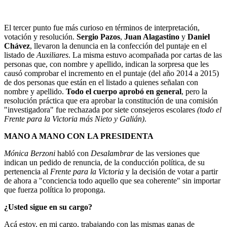
El tercer punto fue más curioso en términos de interpretación,
votación y resolución.
Sergio Pazos
,
Juan Alagastino
y
Daniel
Chávez
, llevaron la denuncia en la confección del puntaje en el
listado de
Auxiliares
. La misma estuvo acompañada por cartas de las
personas que, con nombre y apellido, indican la sorpresa que les
causó comprobar el incremento en el puntaje (del año 2014 a 2015)
de dos personas que están en el listado a quienes señalan con
nombre y apellido.
Todo el cuerpo aprobó en general
, pero la
resolución práctica que era aprobar la constitución de una comisión
"investigadora" fue rechazada por siete consejeros escolares
(todo el
Frente para la Victoria más Nieto y Galián)
.
MANO A MANO CON LA PRESIDENTA
Mónica Berzoni
habló con
Desalambrar
de las versiones que
indican un pedido de renuncia, de la conducción política, de su
pertenencia al
Frente para la Victoria
y la decisión de votar a partir
de ahora a "conciencia todo aquello que sea coherente" sin importar
que fuerza política lo proponga.
¿Usted sigue en su cargo?
Acá estoy, en mi cargo, trabajando con las mismas ganas de