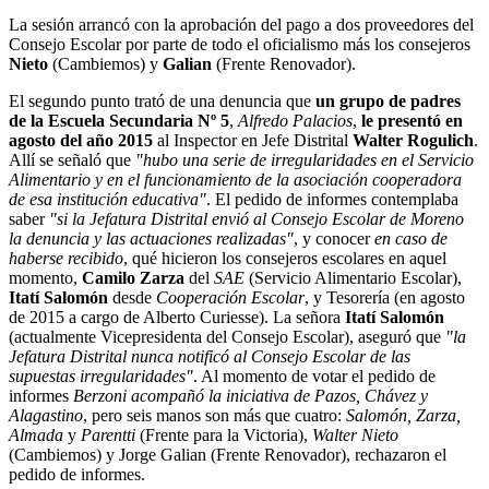
La sesión arrancó con la aprobación del pago a dos proveedores del
Consejo Escolar por parte de todo el oficialismo más los consejeros
Nieto
(Cambiemos) y
Galian
(Frente Renovador).
El segundo punto trató de una denuncia que
un grupo de padres
de la Escuela Secundaria Nº 5
,
Alfredo Palacios
,
le presentó en
agosto del año 2015
al Inspector en Jefe Distrital
Walter Rogulich
.
Allí se señaló que
"hubo una serie de irregularidades en el Servicio
Alimentario y en el funcionamiento de la asociación cooperadora
de esa institución educativa"
. El pedido de informes contemplaba
saber
"si la Jefatura Distrital envió al Consejo Escolar de Moreno
la denuncia y las actuaciones realizadas"
, y conocer
en caso de
haberse recibido
, qué hicieron los consejeros escolares en aquel
momento,
Camilo Zarza
del
SAE
(Servicio Alimentario Escolar),
Itatí Salomón
desde
Cooperación Escolar
, y Tesorería (en agosto
de 2015 a cargo de Alberto Curiesse). La señora
Itatí Salomón
(actualmente Vicepresidenta del Consejo Escolar), aseguró que
"la
Jefatura Distrital nunca notificó al Consejo Escolar de las
supuestas irregularidades"
. Al momento de votar el pedido de
informes
Berzoni acompañó la iniciativa de Pazos, Chávez y
Alagastino
, pero seis manos son más que cuatro:
Salomón, Zarza,
Almada
y
Parentti
(Frente para la Victoria),
Walter Nieto
(Cambiemos) y Jorge Galian (Frente Renovador), rechazaron el
pedido de informes.