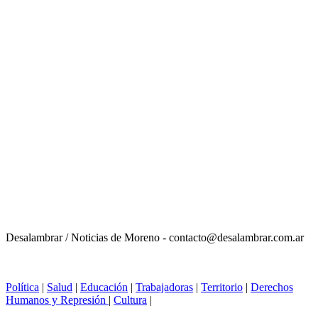
Desalambrar / Noticias de Moreno - contacto@desalambrar.com.ar
Política
|
Salud
|
Educación
|
Trabajadoras
|
Territorio
|
Derechos
Humanos y Represión
|
Cultura
|