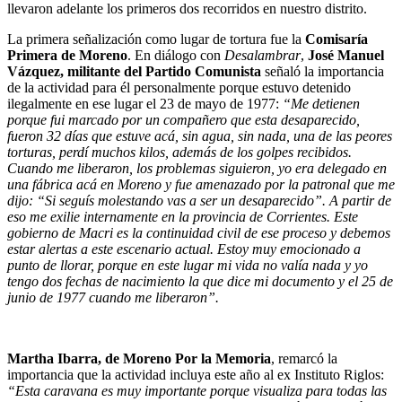
llevaron adelante los primeros dos recorridos en nuestro distrito.
La primera señalización como lugar de tortura fue la
Comisaría
Primera de Moreno
. En diálogo con
Desalambrar
,
José Manuel
Vázquez, militante del Partido Comunista
señaló la importancia
de la actividad para él personalmente porque estuvo detenido
ilegalmente en ese lugar el 23 de mayo de 1977:
“Me detienen
porque fui marcado por un compañero que esta desaparecido,
fueron 32 días que estuve acá, sin agua, sin nada, una de las peores
torturas, perdí muchos kilos, además de los golpes recibidos.
Cuando me liberaron, los problemas siguieron, yo era delegado en
una fábrica acá en Moreno y fue amenazado por la patronal que me
dijo: “Si seguís molestando vas a ser un desaparecido”. A partir de
eso me exilie internamente en la provincia de Corrientes. Este
gobierno de Macri es la continuidad civil de ese proceso y debemos
estar alertas a este escenario actual. Estoy muy emocionado a
punto de llorar, porque en este lugar mi vida no valía nada y yo
tengo dos fechas de nacimiento la que dice mi documento y el 25 de
junio de 1977 cuando me liberaron”.
Martha Ibarra, de Moreno Por la Memoria
, remarcó la
importancia que la actividad incluya este año al ex Instituto Riglos:
“Esta caravana es muy importante porque visualiza para todas las