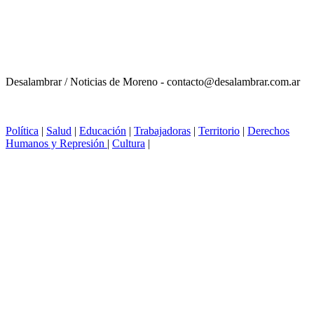
Desalambrar / Noticias de Moreno - contacto@desalambrar.com.ar
Política
|
Salud
|
Educación
|
Trabajadoras
|
Territorio
|
Derechos
Humanos y Represión
|
Cultura
|