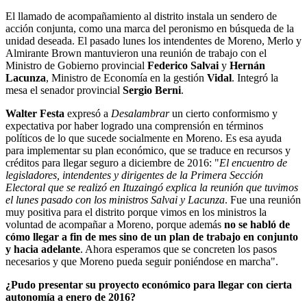
El llamado de acompañamiento al distrito instala un sendero de
acción conjunta, como una marca del peronismo en búsqueda de la
unidad deseada. El pasado lunes los intendentes de Moreno, Merlo y
Almirante Brown mantuvieron una reunión de trabajo con el
Ministro de Gobierno provincial
Federico Salvai
y
Hernán
Lacunza
, Ministro de Economía en la gestión
Vidal
. Integró la
mesa el senador provincial
Sergio Berni
.
Walter Festa
expresó a
Desalambrar
un cierto conformismo y
expectativa por haber logrado una comprensión en términos
políticos de lo que sucede socialmente en Moreno. Es esa ayuda
para implementar su plan económico, que se traduce en recursos y
créditos para llegar seguro a diciembre de 2016: "
El encuentro de
legisladores, intendentes y dirigentes de la Primera Sección
Electoral que se realizó en Ituzaingó explica la reunión que tuvimos
el lunes pasado con los ministros Salvai y Lacunza
. Fue una reunión
muy positiva para el distrito porque vimos en los ministros la
voluntad de acompañar a Moreno, porque además
no se habló de
cómo llegar a fin de mes sino de un plan de trabajo en conjunto
y hacia adelante
. Ahora esperamos que se concreten los pasos
necesarios y que Moreno pueda seguir poniéndose en marcha".
¿Pudo presentar su proyecto económico para llegar con cierta
autonomía a enero de 2016?