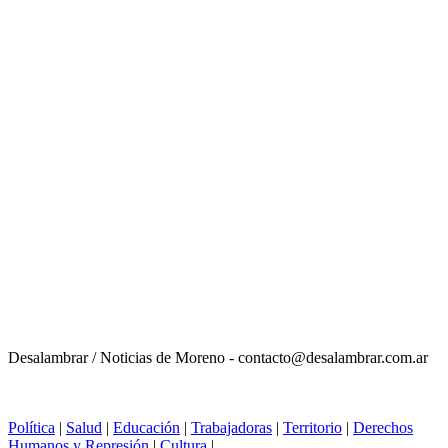
Desalambrar / Noticias de Moreno - contacto@desalambrar.com.ar
Política
|
Salud
|
Educación
|
Trabajadoras
|
Territorio
|
Derechos
Humanos y Represión
|
Cultura
|