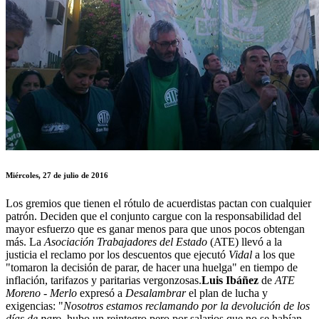
Miércoles, 27 de julio de 2016
Los gremios que tienen el rótulo de acuerdistas pactan con cualquier
patrón. Deciden que el conjunto cargue con la responsabilidad del
mayor esfuerzo que es ganar menos para que unos pocos obtengan
más. La
Asociación Trabajadores del Estado
(ATE) llevó a la
justicia el reclamo por los descuentos que ejecutó
Vidal
a los que
"tomaron la decisión de parar, de hacer una huelga" en tiempo de
inflación, tarifazos y paritarias vergonzosas.
Luis Ibáñez
de
ATE
Moreno - Merlo
expresó a
Desalambrar
el plan de lucha y
exigencias: "
Nosotros estamos reclamando por la devolución de los
días de paro
, hubo un reintegro pero por salarios que no se habían