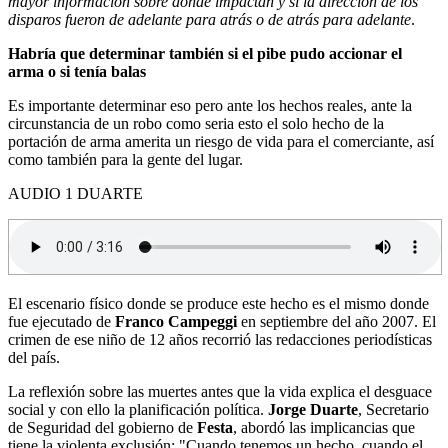
mayor información sobre dónde impactan y si la dirección de los
disparos fueron de adelante para atrás o de atrás para adelante
.
Habría que determinar también si el pibe pudo accionar el
arma o si tenía balas
Es importante determinar eso pero ante los hechos reales, ante la
circunstancia de un robo como seria esto el solo hecho de la
portación de arma amerita un riesgo de vida para el comerciante, así
como también para la gente del lugar.
AUDIO 1 DUARTE
El escenario físico donde se produce este hecho es el mismo donde
fue ejecutado de
Franco Campeggi
en septiembre del año 2007. El
crimen de ese niño de 12 años recorrió las redacciones periodísticas
del país.
La reflexión sobre las muertes antes que la vida explica el desguace
social y con ello la planificación política.
Jorge Duarte
, Secretario
de Seguridad del gobierno de
Festa
, abordó las implicancias que
tiene la violenta exclusión: "Cuando tenemos un hecho, cuando el