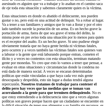
asesinado es alguien que va a trabajar y lo asaltan en el camino saca
de eje toda esta situación y sabemos claramente quien es la víctima.
Estas situaciones en donde es abatido el delincuente, nos pueden
gustar o no, pero está en una actitud de delinquir. Va a robar al lugar.
Va a tener a sus familiares y amigos que lo van a llorar y por el otro
lado también sucede la portación de un arma. Es un hecho grave la
portación de arma, fuera de que sea grave el tema del delito, la
misma pone en pre aviso toda una situación por lo menos para quien
es el receptor del asalto. Es un hecho grave. Si uno pudiese elegir
obviamente trataría que no haya gente herida ni víctimas fatales,
pero ocurren y a veces también las víctimas fatales son quienes van
a laburar o la gente que está laburando porque entran, cometen el
ilícito y a veces no contentos con esta situación, terminan matando
gente por monedas. Yo creo que esto lo vamos a tener que pensar, a
evaluar en otras situaciones y circunstancias donde la condena no
está dada de manera social. A veces se encaran determinadas
políticas que están vinculadas a que haya cada vez más gente
desocupada y despedida, esto sin lugar a dudas tendrá alguna
repercusión.
Nosotros tratamos de trabajar para contener el
delito pero hay veces que las medidas que se toman van
acorralando a la gente para que terminen delinquiendo
. No es
que estoy entendiendo a la delincuencia sino que a veces algunas
políticas son graves porque hacen que un ciudadano se encuentre en
la difícil situación de tener que alimentar a su familia sin recursos, es