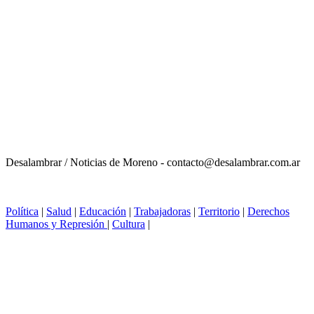
Desalambrar / Noticias de Moreno - contacto@desalambrar.com.ar
Política
|
Salud
|
Educación
|
Trabajadoras
|
Territorio
|
Derechos
Humanos y Represión
|
Cultura
|