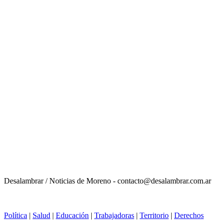
Desalambrar / Noticias de Moreno - contacto@desalambrar.com.ar
Política
|
Salud
|
Educación
|
Trabajadoras
|
Territorio
|
Derechos