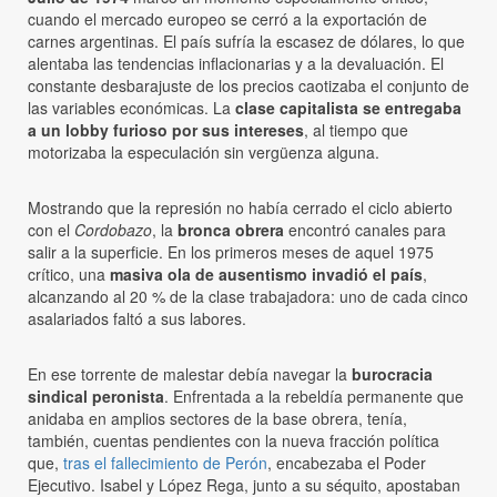
cuando el mercado europeo se cerró a la exportación de
carnes argentinas. El país sufría la escasez de dólares, lo que
alentaba las tendencias inflacionarias y a la devaluación. El
constante desbarajuste de los precios caotizaba el conjunto de
las variables económicas. La
clase capitalista se entregaba
a un lobby furioso por sus intereses
, al tiempo que
motorizaba la especulación sin vergüenza alguna.
Mostrando que la represión no había cerrado el ciclo abierto
con el
Cordobazo
, la
bronca obrera
encontró canales para
salir a la superficie. En los primeros meses de aquel 1975
crítico, una
masiva ola de ausentismo invadió el país
,
alcanzando al 20 % de la clase trabajadora: uno de cada cinco
asalariados faltó a sus labores.
En ese torrente de malestar debía navegar la
burocracia
sindical peronista
. Enfrentada a la rebeldía permanente que
anidaba en amplios sectores de la base obrera, tenía,
también, cuentas pendientes con la nueva fracción política
que,
tras el fallecimiento de Perón
, encabezaba el Poder
Ejecutivo. Isabel y López Rega, junto a su séquito, apostaban