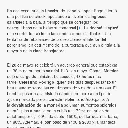
En ese escenario, la fracción de Isabel y López Rega intentó
una política de shock, apostando a nivelar los ingresos
salariales a la baja, al tiempo que se corregían los
desequilibrios de la balanza comercial [
1
]. La decisión implicó
una suerte de traición a las conducciones sindicales. Una
tentativa de rebalanceo de las relaciones al interior del
peronismo, en detrimento de la burocracia que aún dirigía a la
mayoría de la clase trabajadora.
El 26 de mayo se celebró un acuerdo general que establecía
un 38 % de aumento salarial. El 31 de mayo, Gómez Morales
dejó el cargo de ministro. Lo sucedió, 48 horas más
tarde,
Celestino Rodrigo
, quien tres días después lanzó un
brutal ataque sobre las condiciones de vida de las masas. El
hombre pasaría a la historia dándole nombre a un tipo de
ajuste marcado por su carácter violento:
el Rodrigazo
. A
la
devaluación de la moneda
se unían aumentos siderales
en múltiples áreas: la nafta subió un 172%; las tarifas de
autotransporte, 100%; de subte, 150%; del ferrocarril urbano,
un 80%. Además, el pan pasó de $400 a $680 y la manteca
de $4.350 a $8.200.