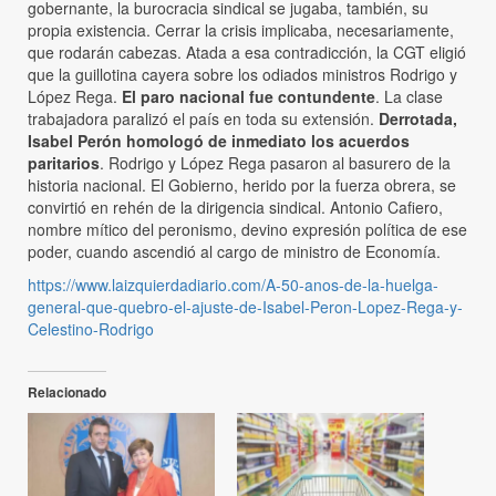
gobernante, la burocracia sindical se jugaba, también, su
propia existencia. Cerrar la crisis implicaba, necesariamente,
que rodarán cabezas. Atada a esa contradicción, la CGT eligió
que la guillotina cayera sobre los odiados ministros Rodrigo y
López Rega.
El paro nacional fue contundente
. La clase
trabajadora paralizó el país en toda su extensión.
Derrotada,
Isabel Perón homologó de inmediato los acuerdos
paritarios
. Rodrigo y López Rega pasaron al basurero de la
historia nacional. El Gobierno, herido por la fuerza obrera, se
convirtió en rehén de la dirigencia sindical. Antonio Cafiero,
nombre mítico del peronismo, devino expresión política de ese
poder, cuando ascendió al cargo de ministro de Economía.
https://www.laizquierdadiario.com/A-50-anos-de-la-huelga-
general-que-quebro-el-ajuste-de-Isabel-Peron-Lopez-Rega-y-
Celestino-Rodrigo
Relacionado