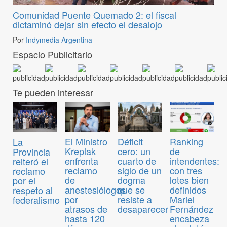
Comunidad Puente Quemado 2: el fiscal
dictaminó dejar sin efecto el desalojo
Por
Indymedia Argentina
Espacio Publicitario
Te pueden interesar
El Ministro
Déficit
Ranking
La
Kreplak
cero: un
de
Provincia
enfrenta
cuarto de
intendentes:
reiteró el
reclamo
siglo de un
con tres
reclamo
de
dogma
lotes bien
por el
anestesiólogos
que se
definidos
respeto al
por
resiste a
Mariel
federalismo
atrasos de
desaparecer
Fernández
hasta 120
encabeza