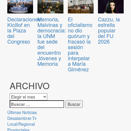
Declaraciones:
Memoria,
El
Cazzu, la
Kicillof en
Malvinas y
oficialismo
estrella
la Plaza
democracia:
no dio
popular
del
la UNM
quórum y
del FU
Congreso
fue sede
fracasó la
2026
del
sesión
encuentro
para
Jóvenes y
interpelar
Memoria
a María
Giménez
ARCHIVO
Últimas Noticias
Desalambrar-Tv
Local/Regional
Provinciales