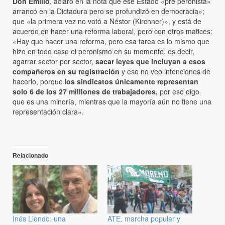
Don Emilio
, aclaró en la nota que ese Estado «pre peronista»
arrancó en la Dictadura pero se profundizó en democracia»;
que «la primera vez no votó a Néstor (Kirchner)», y está de
acuerdo en hacer una reforma laboral, pero con otros matices:
«Hay que hacer una reforma, pero esa tarea es lo mismo que
hizo en todo caso el peronismo en su momento, es decir,
agarrar sector por sector,
sacar leyes que incluyan a esos
compañeros en su registración
y eso no veo intenciones de
hacerlo, porque l
os sindicatos únicamente representan
solo 6 de los 27 milllones de trabajadores,
por eso digo
que es una minoría, mientras que la mayoría aún no tiene una
representación clara».
Relacionado
Inés Liendo: una
ATE, marcha popular y