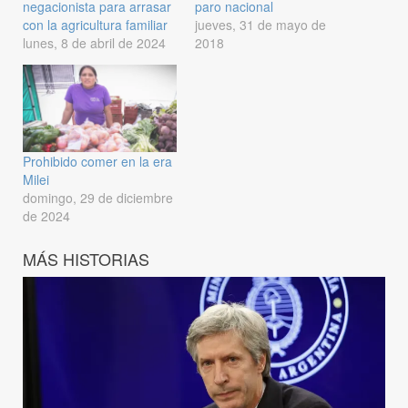
negacionista para arrasar
paro nacional
con la agricultura familiar
jueves, 31 de mayo de
lunes, 8 de abril de 2024
2018
Prohibido comer en la era
Milei
domingo, 29 de diciembre
de 2024
MÁS HISTORIAS