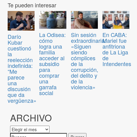
Te pueden interesar
La Odisea:
Sin sesión
En CABA:
Darío
cómo
extraordinaria:
Mariel fue
Kubar
logra una
«Siguen
anfitriona
cuestionó
familia
siendo
de La Liga
la
acceder al
cómplices
de
reelección
subsidio
de la
Intendentes
indefinida:
para
corrupción,
“Me
comprar
del delito y
parece
una
de la
una
garrafa
violencia»
discusión
social
que da
vergüenza»
ARCHIVO