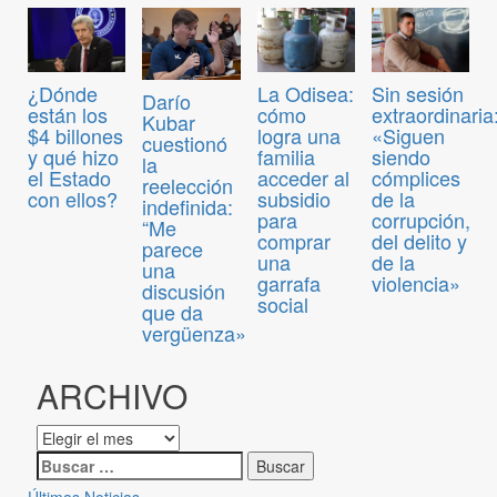
¿Dónde
La Odisea:
Sin sesión
Darío
están los
cómo
extraordinaria
Kubar
$4 billones
logra una
«Siguen
cuestionó
y qué hizo
familia
siendo
la
el Estado
acceder al
cómplices
reelección
con ellos?
subsidio
de la
indefinida:
para
corrupción,
“Me
comprar
del delito y
parece
una
de la
una
garrafa
violencia»
discusión
social
que da
vergüenza»
ARCHIVO
Últimas Noticias