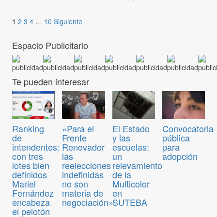
1
2
3
4
…
10
Siguiente
Espacio Publicitario
Te pueden interesar
Convocatoria
Ranking
«Para el
El Estado
pública
de
Frente
y las
para
intendentes:
Renovador
escuelas:
adopción
con tres
las
un
lotes bien
reelecciones
relevamiento
definidos
indefinidas
de la
Mariel
no son
Multicolor
Fernández
materia de
en
encabeza
negociación»
SUTEBA
el pelotón