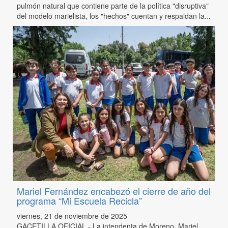
pulmón natural que contiene parte de la política "disruptiva"
del modelo marielista, los "hechos" cuentan y respaldan la...
Mariel Fernández encabezó el cierre de año del
programa “Mi Escuela Recicla”
viernes, 21 de noviembre de 2025
GACETILLA OFICIAL - La intendenta de Moreno, Mariel