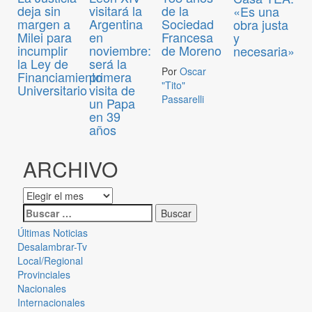
deja sin
visitará la
de la
«Es una
margen a
Argentina
Sociedad
obra justa
Milei para
en
Francesa
y
incumplir
noviembre:
de Moreno
necesaria»
la Ley de
será la
Por
Oscar
Financiamiento
primera
"Tito"
Universitario
visita de
Passarelli
un Papa
en 39
años
ARCHIVO
Últimas Noticias
Desalambrar-Tv
Local/Regional
Provinciales
Nacionales
Internacionales