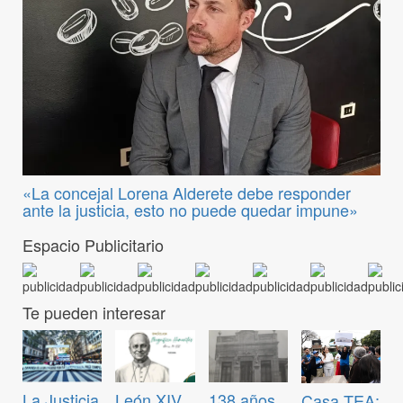
«La concejal Lorena Alderete debe responder
ante la justicia, esto no puede quedar impune»
Espacio Publicitario
Te pueden interesar
La Justicia
León XIV
138 años
Casa TEA: