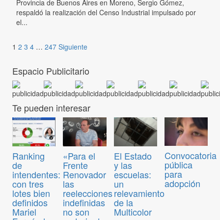
Provincia de Buenos Aires en Moreno, Sergio Gómez,
respaldó la realización del Censo Industrial impulsado por
el...
1
2
3
4
…
247
Siguiente
Espacio Publicitario
Te pueden interesar
Convocatoria
Ranking
«Para el
El Estado
pública
de
Frente
y las
para
intendentes:
Renovador
escuelas:
adopción
con tres
las
un
lotes bien
reelecciones
relevamiento
definidos
indefinidas
de la
Mariel
no son
Multicolor