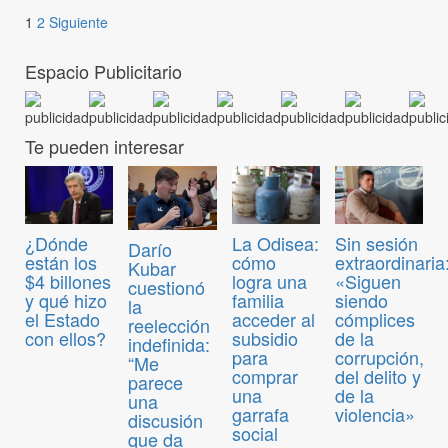
1
2
Siguiente
Espacio Publicitario
Te pueden interesar
¿Dónde
La Odisea:
Sin sesión
Darío
están los
cómo
extraordinaria
Kubar
$4 billones
logra una
«Siguen
cuestionó
y qué hizo
familia
siendo
la
el Estado
acceder al
cómplices
reelección
con ellos?
subsidio
de la
indefinida:
para
corrupción,
“Me
comprar
del delito y
parece
una
de la
una
garrafa
violencia»
discusión
social
que da