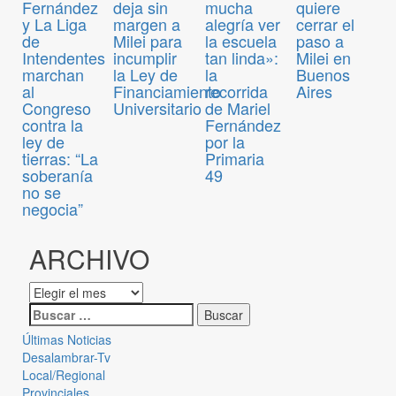
Fernández
deja sin
mucha
quiere
y La Liga
margen a
alegría ver
cerrar el
de
Milei para
la escuela
paso a
Intendentes
incumplir
tan linda»:
Milei en
marchan
la Ley de
la
Buenos
al
Financiamiento
recorrida
Aires
Congreso
Universitario
de Mariel
contra la
Fernández
ley de
por la
tierras: “La
Primaria
soberanía
49
no se
negocia”
ARCHIVO
Últimas Noticias
Desalambrar-Tv
Local/Regional
Provinciales