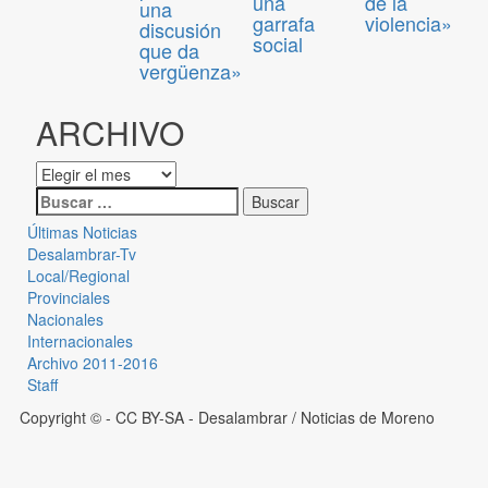
una
de la
una
garrafa
violencia»
discusión
social
que da
vergüenza»
ARCHIVO
Últimas Noticias
Desalambrar-Tv
Local/Regional
Provinciales
Nacionales
Internacionales
Archivo 2011-2016
Staff
Copyright © - CC BY-SA
- Desalambrar / Noticias de Moreno