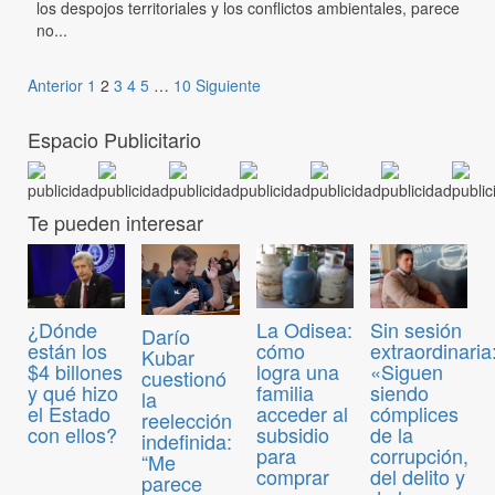
los despojos territoriales y los conflictos ambientales, parece
no...
Anterior
1
2
3
4
5
…
10
Siguiente
Espacio Publicitario
Te pueden interesar
¿Dónde
La Odisea:
Sin sesión
Darío
están los
cómo
extraordinaria
Kubar
$4 billones
logra una
«Siguen
cuestionó
y qué hizo
familia
siendo
la
el Estado
acceder al
cómplices
reelección
con ellos?
subsidio
de la
indefinida:
para
corrupción,
“Me
comprar
del delito y
parece