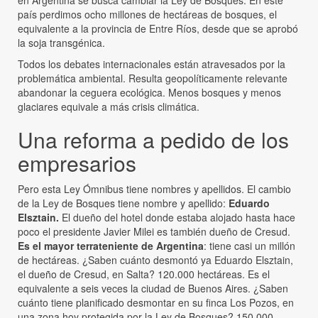
país perdimos ocho millones de hectáreas de bosques, el
equivalente a la provincia de Entre Ríos, desde que se aprobó
la soja transgénica.
Todos los debates internacionales están atravesados por la
problemática ambiental. Resulta geopolíticamente relevante
abandonar la ceguera ecológica. Menos bosques y menos
glaciares equivale a más crisis climática.
Una reforma a pedido de los
empresarios
Pero esta Ley Ómnibus tiene nombres y apellidos. El cambio
de la Ley de Bosques tiene nombre y apellido:
Eduardo
Elsztain.
El dueño del hotel donde estaba alojado hasta hace
poco el presidente Javier Milei es también dueño de Cresud.
Es el mayor terrateniente de Argentina
: tiene casi un millón
de hectáreas. ¿Saben cuánto desmontó ya Eduardo Elsztain,
el dueño de Cresud, en Salta? 120.000 hectáreas. Es el
equivalente a seis veces la ciudad de Buenos Aires. ¿Saben
cuánto tiene planificado desmontar en su finca Los Pozos, en
una zona hoy protegida por la Ley de Bosques? 150.000