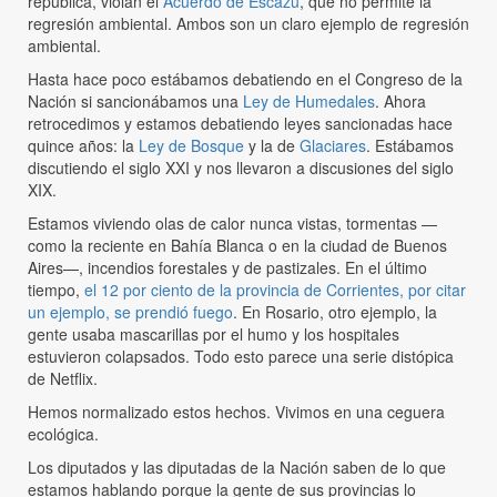
república, violan el
Acuerdo de Escazú
, que no permite la
regresión ambiental. Ambos son un claro ejemplo de regresión
ambiental.
Hasta hace poco estábamos debatiendo en el Congreso de la
Nación si sancionábamos una
Ley de Humedales
. Ahora
retrocedimos y estamos debatiendo leyes sancionadas hace
quince años: la
Ley de Bosque
y la de
Glaciares
. Estábamos
discutiendo el siglo XXI y nos llevaron a discusiones del siglo
XIX.
Estamos viviendo olas de calor nunca vistas, tormentas —
como la reciente en Bahía Blanca o en la ciudad de Buenos
Aires—, incendios forestales y de pastizales. En el último
tiempo,
el 12 por ciento de la provincia de Corrientes, por citar
un ejemplo, se prendió fuego
. En Rosario, otro ejemplo, la
gente usaba mascarillas por el humo y los hospitales
estuvieron colapsados. Todo esto parece una serie distópica
de Netflix.
Hemos normalizado estos hechos. Vivimos en una ceguera
ecológica.
Los diputados y las diputadas de la Nación saben de lo que
estamos hablando porque la gente de sus provincias lo