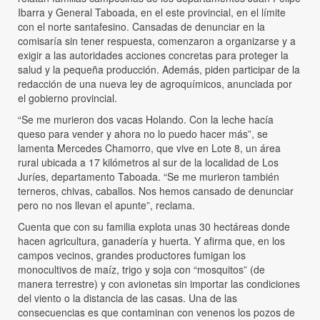
Ibarra y General Taboada, en el este provincial, en el límite
con el norte santafesino. Cansadas de denunciar en la
comisaría sin tener respuesta, comenzaron a organizarse y a
exigir a las autoridades acciones concretas para proteger la
salud y la pequeña producción. Además, piden participar de la
redacción de una nueva ley de agroquímicos, anunciada por
el gobierno provincial.
“Se me murieron dos vacas Holando. Con la leche hacía
queso para vender y ahora no lo puedo hacer más”, se
lamenta Mercedes Chamorro, que vive en Lote 8, un área
rural ubicada a 17 kilómetros al sur de la localidad de Los
Juríes, departamento Taboada. “Se me murieron también
terneros, chivas, caballos. Nos hemos cansado de denunciar
pero no nos llevan el apunte”, reclama.
Cuenta que con su familia explota unas 30 hectáreas donde
hacen agricultura, ganadería y huerta. Y afirma que, en los
campos vecinos, grandes productores fumigan los
monocultivos de maíz, trigo y soja con “mosquitos” (de
manera terrestre) y con avionetas sin importar las condiciones
del viento o la distancia de las casas. Una de las
consecuencias es que contaminan con venenos los pozos de