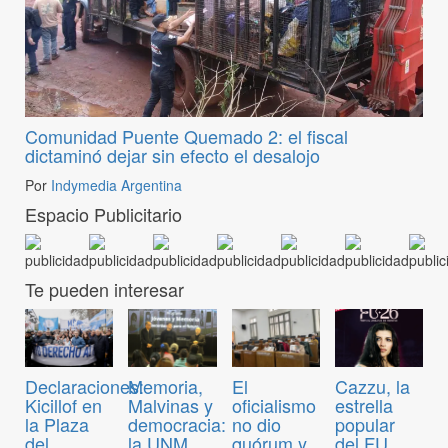
Comunidad Puente Quemado 2: el fiscal
dictaminó dejar sin efecto el desalojo
Por
Indymedia Argentina
Espacio Publicitario
Te pueden interesar
Declaraciones:
Memoria,
El
Cazzu, la
Kicillof en
Malvinas y
oficialismo
estrella
la Plaza
democracia:
no dio
popular
del
la UNM
quórum y
del FU