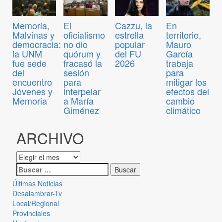
Memoria,
El
Cazzu, la
En
Malvinas y
oficialismo
estrella
territorio,
democracia:
no dio
popular
Mauro
la UNM
quórum y
del FU
García
fue sede
fracasó la
2026
trabaja
del
sesión
para
encuentro
para
mitigar los
Jóvenes y
interpelar
efectos del
Memoria
a María
cambio
Giménez
climático
ARCHIVO
Últimas Noticias
Desalambrar-Tv
Local/Regional
Provinciales