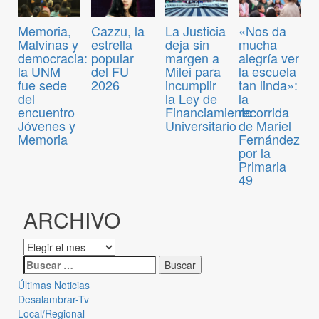
Memoria,
Cazzu, la
La Justicia
«Nos da
Malvinas y
estrella
deja sin
mucha
democracia:
popular
margen a
alegría ver
la UNM
del FU
Milei para
la escuela
fue sede
2026
incumplir
tan linda»:
del
la Ley de
la
encuentro
Financiamiento
recorrida
Jóvenes y
Universitario
de Mariel
Memoria
Fernández
por la
Primaria
49
ARCHIVO
Últimas Noticias
Desalambrar-Tv
Local/Regional