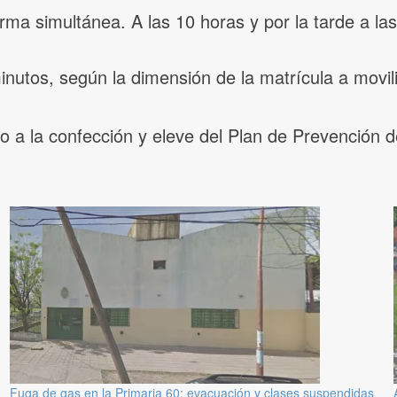
ma simultánea. A las 10 horas y por la tarde a las
inutos, según la dimensión de la matrícula a movili
vio a la confección y eleve del Plan de Prevención d
Fuga de gas en la Primaria 60: evacuación y clases suspendidas