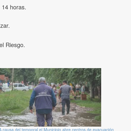
 14 horas.
zar.
el Riesgo.
A causa del temporal el Municipio abre centros de evacuación