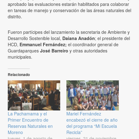
aprobado las evaluaciones estarán habilitados para colaborar
en tareas de manejo y conservación de las áreas naturales del
distrito.
Fueron partícipes del lanzamiento la secretaria de Ambiente y
Desarrollo Sostenible local,
Daiana Anadón
; el presidente del
HCD,
Emmanuel Fernández;
el coordinador general de
Guardaparques
José Barreiro
y otras autoridades
municipales.
Relacionado
La Pachamama y el
Mariel Fernández
Primer Encuentro de
encabezó el cierre de año
Reservas Naturales en
del programa “Mi Escuela
Moreno
Recicla”
jueves, 1 de agosto de
viernes, 21 de noviembre