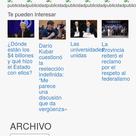
Te pueden interesar
¿Dónde
Las
La
Darío
están los
universidades,
Provincia
Kubar
$4 billones
unidas
reiteró el
cuestionó
y qué hizo
reclamo
la
el Estado
por el
reelección
con ellos?
respeto al
indefinida:
federalismo
“Me
parece
una
discusión
que da
vergüenza»
ARCHIVO