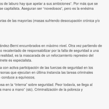
stos de laburo hay que apelar a sus ambiciones”. Por más que se
ase capitalista. Aseguran ser “novedosos”, pero es la enésima
urias de las mayorías (masas sufriendo desocupación crónica y/o
rnández-Berni encumbrados en máximo nivel. Otra vez partiendo de
to recalentado de responsabilizar por la falta de seguridad a una
n realidad, es la mascarada de un reforzamiento represivo del
nete es especialista.
 con activa participación de las fuerzas de seguridad en los
sonas que ejecutan en última instancia las tareas criminales
a) conduce a equívocos.
osa en la “interna” sobre seguridad. Peor todavía, se llega al
da mano a mano” (sic). Criminalización de la pobreza y