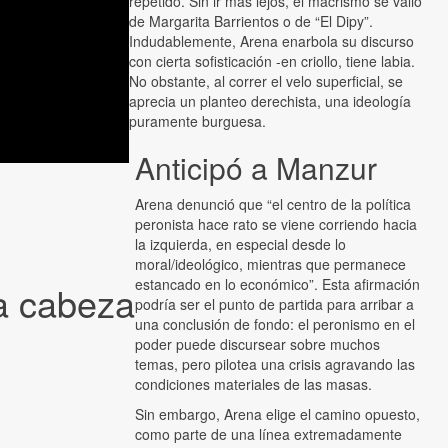
repetido. Sin ir más lejos, el macrismo se valió
de Margarita Barrientos o de “El Dipy”.
Indudablemente, Arena enarbola su discurso
con cierta sofisticación -en criollo, tiene labia.
No obstante, al correr el velo superficial, se
aprecia un planteo derechista, una ideología
puramente burguesa.
Anticipó a Manzur
Arena denunció que “el centro de la política
peronista hace rato se viene corriendo hacia
la izquierda, en especial desde lo
moral/ideológico, mientras que permanece
estancado en lo económico”. Esta afirmación
la cabeza
podría ser el punto de partida para arribar a
una conclusión de fondo: el peronismo en el
poder puede discursear sobre muchos
temas, pero pilotea una crisis agravando las
condiciones materiales de las masas.
Sin embargo, Arena elige el camino opuesto,
como parte de una línea extremadamente