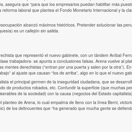
revés, asegura que “para que los empresarios puedan habilitar más pue
 reforma laboral que plantea el Fondo Monetario Internacional y la cl
esocupación alcanzó máximos históricos. Pretender solucionar las pen
esía) es un callejón sin salida.
 derechista que representó el nuevo gabinete, con un tándem Aníbal Fe
clase trabajadora- se apunta a conclusiones falsas. Arena vuelve al pla
as mentes derechistas (“entran por una puerta y salen por la otra”). E
ajo” al ajuste que causan “los de arriba”, algo en lo que el nuevo gabi
sta el principal germen de la inseguridad ciudadana, que se desarrolla
ndo de productos robados, etc. Confundir la superficie (que muchas per
erables de la sociedad) con la causa (negocios del Estado capitalist
el planteo de Arena, lo cual empalma de lleno con la línea Berni, victori
 (sic) de los delincuentes que “ha generado que mucha gente se defien