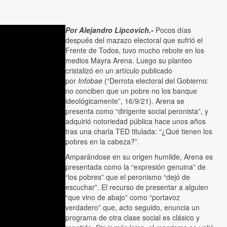
Por Alejandro Lipcovich.-
Pocos días
después del mazazo electoral que sufrió el
Frente de Todos, tuvo mucho rebote en los
medios Mayra Arena. Luego su planteo
cristalizó en un artículo publicado
por
Infobae
(“Derrota electoral del Gobierno:
no conciben que un pobre no los banque
ideológicamente”, 16/9/21). Arena se
presenta como “dirigente social peronista”, y
adquirió notoriedad pública hace unos años
tras una charla TED titulada: “¿Qué tienen los
pobres en la cabeza?”.
Amparándose en su origen humilde, Arena es
presentada como la “expresión genuina” de
“los pobres” que el peronismo “dejó de
escuchar”. El recurso de presentar a alguien
“que vino de abajo” como “portavoz
verdadero” que, acto seguido, enuncia un
programa de otra clase social es clásico y