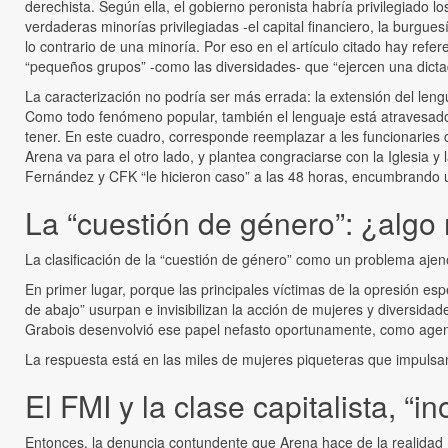
derechista. Según ella, el gobierno peronista habría privilegiado lo
verdaderas minorías privilegiadas -el capital financiero, la burgu
lo contrario de una minoría. Por eso en el artículo citado hay ref
“pequeños grupos” -como las diversidades- que “ejercen una dicta
La caracterización no podría ser más errada: la extensión del leng
Como todo fenómeno popular, también el lenguaje está atravesado p
tener. En este cuadro, corresponde reemplazar a les funcionaries ch
Arena va para el otro lado, y plantea congraciarse con la Iglesia y
Fernández y CFK “le hicieron caso” a las 48 horas, encumbrando u
La “cuestión de género”: ¿algo 
La clasificación de la “cuestión de género” como un problema ajeno
En primer lugar, porque las principales víctimas de la opresión e
de abajo” usurpan e invisibilizan la acción de mujeres y diversidad
Grabois desenvolvió ese papel nefasto oportunamente, como agente
La respuesta está en las miles de mujeres piqueteras que impulsa
El FMI y la clase capitalista, “i
Entonces, la denuncia contundente que Arena hace de la realidad