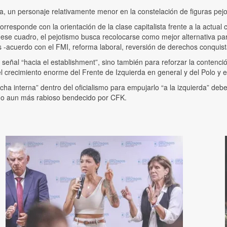
 un personaje relativamente menor en la constelación de figuras pejo
sponde con la orientación de la clase capitalista frente a la actual cri
 En ese cuadro, el pejotismo busca recolocarse como mejor alternativa pa
 -acuerdo con el FMI, reforma laboral, reversión de derechos conquis
señal “hacia el establishment”, sino también para reforzar la contenci
 el crecimiento enorme del Frente de Izquierda en general y del Polo y e
interna” dentro del oficialismo para empujarlo “a la izquierda” deben 
mo aun más rabioso bendecido por CFK.