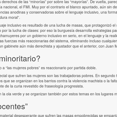
s derechos de las “minorías” por sobre las “mayorías”. De vuelta, parece
esía nacional, el FMI. Muy por el contrario el blanco apuntado, aún sin
erencias anodinas y conservadoras sobre el lenguaje inclusivo, una form
dura moral”.
uaje inclusivo es resultado de una lucha de masas, que protagonizó el 
or la lucha de clases: por eso la burguesía desarrolla estrategias par
amuyeres por un gobierno inclusivo en serio, en el lenguaje y la realid
 las fuerzas más reaccionarias del sistema, eliminando incluso cualquie
n gabinete aún más derechista y ajustador que el anterior, con Juan 
minoritario?
 a “las mujeres pobres” es reaccionario por partida doble.
special que sufren las mujeres son las trabajadoras pobres. En segund
es que se organizan en los barrios contra la violencia machista o la fa
 de la curia revestido de fraseología progresista.
n la ola verde y se organizan también por estos temas en los lugares
nocentes”
 material desesperante que sufren las masas empobrecidas se empantan