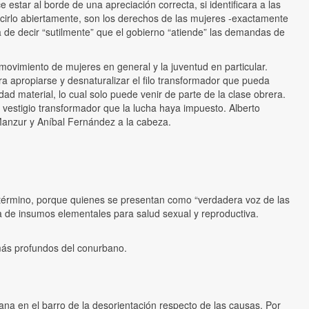
 estar al borde de una apreciación correcta, si identificara a las
 decirlo abiertamente, son los derechos de las mujeres -exactamente
a de decir “sutilmente” que el gobierno “atiende” las demandas de
movimiento de mujeres en general y la juventud en particular.
a apropiarse y desnaturalizar el filo transformador que pueda
ad material, lo cual solo puede venir de parte de la clase obrera.
r vestigio transformador que la lucha haya impuesto. Alberto
Manzur y Aníbal Fernández a la cabeza.
o término, porque quienes se presentan como “verdadera voz de las
lta de insumos elementales para salud sexual y reproductiva.
 más profundos del conurbano.
a en el barro de la desorientación respecto de las causas. Por