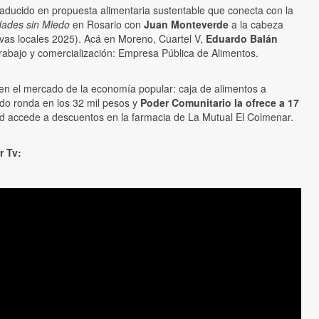
raducido en propuesta alimentaria sustentable que conecta con la
dades sin Miedo
en Rosario con
Juan Monteverde
a la cabeza
tivas locales 2025). Acá en Moreno, Cuartel V,
Eduardo Balán
trabajo y comercialización: Empresa Pública de Alimentos.
 en el mercado de la economía popular: caja de alimentos a
do ronda en los 32 mil pesos y
Poder Comunitario la ofrece a 17
red accede a descuentos en la farmacia de La Mutual El Colmenar.
r Tv: