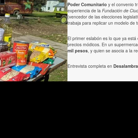
Poder Comunitario
y el convenio t
experiencia de la
Fundación de Ciu
(vencedor de las elecciones legisla
trabaja para replicar un modelo de 
El primer eslabón es lo que ya está
precios módicos. En un supermerca
mil pesos
, y quien se asocia a la 
Entrevista completa en
Desalambra