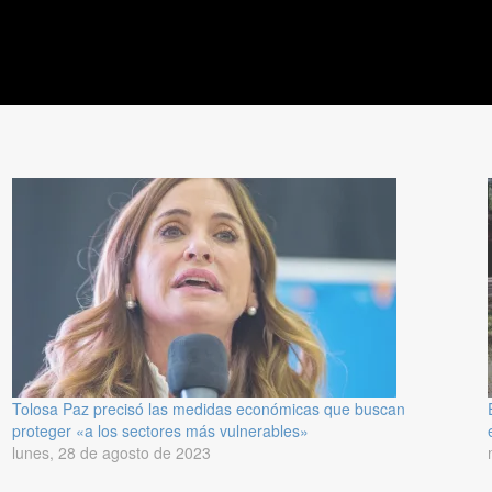
Tolosa Paz precisó las medidas económicas que buscan
proteger «a los sectores más vulnerables»
lunes, 28 de agosto de 2023