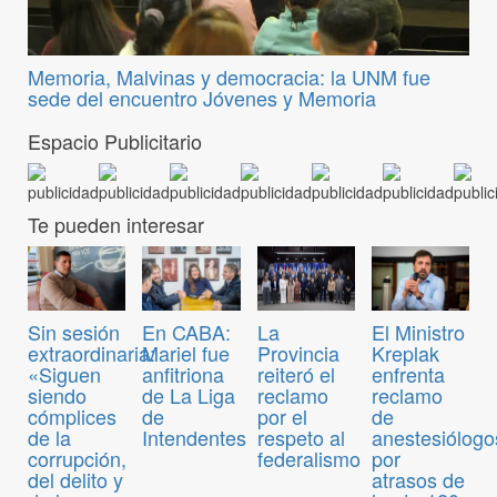
Memoria, Malvinas y democracia: la UNM fue
sede del encuentro Jóvenes y Memoria
Espacio Publicitario
Te pueden interesar
Sin sesión
En CABA:
El Ministro
La
extraordinaria:
Mariel fue
Kreplak
Provincia
«Siguen
anfitriona
enfrenta
reiteró el
siendo
de La Liga
reclamo
reclamo
cómplices
de
de
por el
de la
Intendentes
anestesiólogo
respeto al
corrupción,
por
federalismo
del delito y
atrasos de