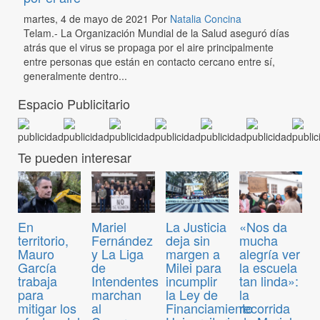
martes, 4 de mayo de 2021
Por
Natalia Concina
Telam.- La Organización Mundial de la Salud aseguró días
atrás que el virus se propaga por el aire principalmente
entre personas que están en contacto cercano entre sí,
generalmente dentro...
Espacio Publicitario
Te pueden interesar
En
Mariel
La Justicia
«Nos da
territorio,
Fernández
deja sin
mucha
Mauro
y La Liga
margen a
alegría ver
García
de
Milei para
la escuela
trabaja
Intendentes
incumplir
tan linda»:
para
marchan
la Ley de
la
mitigar los
al
Financiamiento
recorrida