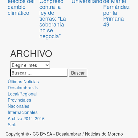
efectos del
Congreso
Universitario
de Mariel
cambio
contra la
Fernández
climático
ley de
por la
tierras: “La
Primaria
soberanía
49
no se
negocia”
ARCHIVO
Últimas Noticias
Desalambrar-Tv
Local/Regional
Provinciales
Nacionales
Internacionales
Archivo 2011-2016
Staff
Copyright © - CC BY-SA
- Desalambrar / Noticias de Moreno