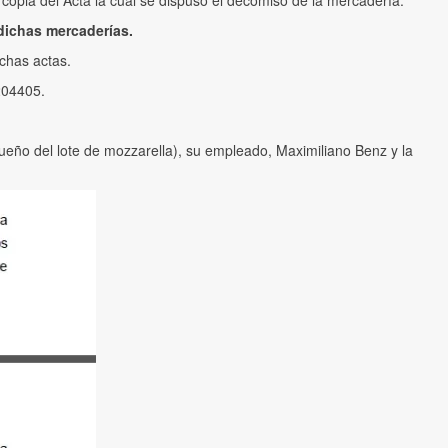
copia del Acta la cual se dispuso el decomiso de la mercadería.
 dichas mercaderías.
ichas actas.
204405.
dueño del lote de mozzarella), su empleado, Maximiliano Benz y la