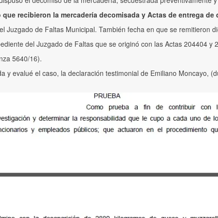
 dispuso el decomiso de la mercadería, secuestrada preventivamente y 
co que recibieron la mercadería decomisada y Actas de entrega de
del Juzgado de Faltas Municipal. También fecha en que se remitieron d
xpediente del Juzgado de Faltas que se originó con las Actas 204404 y 
anza 5640/16).
da y evalué el caso, la declaración testimonial de Emiliano Moncayo, (