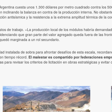
en Argentina cuesta unos 1.300 dólares por metro cuadrado contra los 5
nen inclinando la balanza en contra de la producción interna. No obsta
ión antisísmica y la resistencia a la extrema amplitud térmica de la cor
os de trabajo. «La producción local de los módulos habría demandado
evidenciando que gran parte del valor agregado queda fuera de las fro
quedó marginada a un rol secundario.
idad instalada de sobra para afrontar desafíos de esta escala, record
en tiempo récord.
El malestar es compartido por federaciones em
para revisar los criterios de licitación en obras estratégicas y evitar 