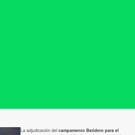
La adjudicación del
campamento Batidero para el