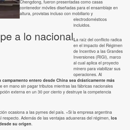
Chengdong, fueron presentadas como casas
contenedor móviles diseñadas para el ensamblaje en
altura, provistas incluso con mobiliario y
electrodomésticos
incluidos.
pe a lo nacional
L
a raíz del conflicto radica
en el impacto del Régimen
de Incentivo a las Grandes
Inversiones (RIGI), marco
al cual aplica el proyecto
minero para viabilizar sus
operaciones. Al
 un campamento entero desde China sea drásticamente más
ve en mano sin pagar tributos mientras las fábricas nacionales
opción externa en un 30 por ciento y destruye la competencia
olución ocasiona a las pymes del país. «Si la empresa argentina
 al respecto. Además de las ventajas aduaneras del régimen,
los
 desde su origen
.