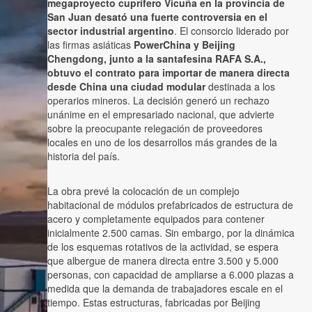
megaproyecto cuprífero Vicuña en la provincia de
San Juan desató una fuerte controversia en el
sector industrial argentino
. El consorcio liderado por
las firmas asiáticas
PowerChina y Beijing
Chengdong, junto a la santafesina RAFA S.A.,
obtuvo el contrato para importar de manera directa
desde China una ciudad modular
destinada a los
operarios mineros. La decisión generó un rechazo
unánime en el empresariado nacional, que advierte
sobre la preocupante relegación de proveedores
locales en uno de los desarrollos más grandes de la
historia del país.
La obra prevé la colocación de un complejo
habitacional de módulos prefabricados de estructura de
acero y completamente equipados para contener
inicialmente 2.500 camas. Sin embargo, por la dinámica
de los esquemas rotativos de la actividad, se espera
que albergue de manera directa entre 3.500 y 5.000
personas, con capacidad de ampliarse a 6.000 plazas a
medida que la demanda de trabajadores escale en el
tiempo. Estas estructuras, fabricadas por Beijing