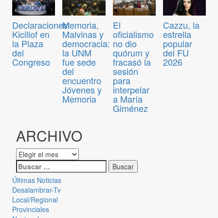
Declaraciones:
Memoria,
El
Cazzu, la
Kicillof en
Malvinas y
oficialismo
estrella
la Plaza
democracia:
no dio
popular
del
la UNM
quórum y
del FU
Congreso
fue sede
fracasó la
2026
del
sesión
encuentro
para
Jóvenes y
interpelar
Memoria
a María
Giménez
ARCHIVO
Últimas Noticias
Desalambrar-Tv
Local/Regional
Provinciales