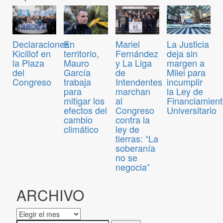
Declaraciones:
En
Mariel
La Justicia
Kicillof en
territorio,
Fernández
deja sin
la Plaza
Mauro
y La Liga
margen a
del
García
de
Milei para
Congreso
trabaja
Intendentes
incumplir
para
marchan
la Ley de
mitigar los
al
Financiamien
efectos del
Congreso
Universitario
cambio
contra la
climático
ley de
tierras: “La
soberanía
no se
negocia”
ARCHIVO