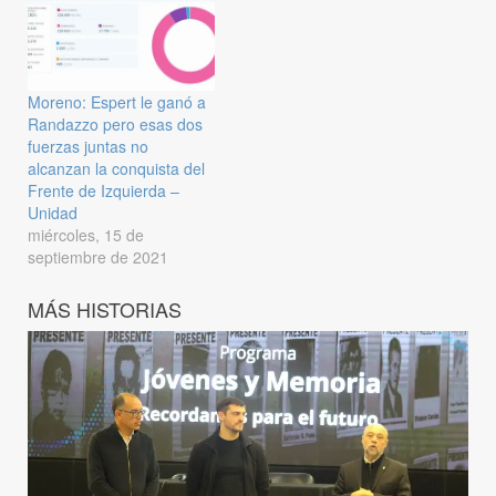
Moreno: Espert le ganó a
Randazzo pero esas dos
fuerzas juntas no
alcanzan la conquista del
Frente de Izquierda –
Unidad
miércoles, 15 de
septiembre de 2021
MÁS HISTORIAS