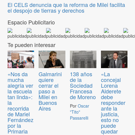
El CELS denuncia que la reforma de Milei facilita
el despojo de tierras y derechos
Espacio Publicitario
Te pueden interesar
«Nos da
Galmarini
138 años
«La
mucha
quiere
de la
concejal
alegría ver
cerrar el
Sociedad
Lorena
la escuela
paso a
Francesa
Alderete
tan linda»:
Milei en
de Moreno
debe
la
Buenos
responder
Por
Oscar
recorrida
Aires
ante la
"Tito"
de Mariel
justicia,
Passarelli
Fernández
esto no
por la
puede
Primaria
quedar