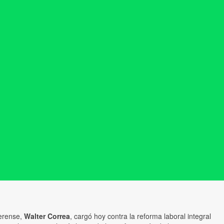
aerense,
Walter Correa
, cargó hoy contra la reforma laboral integral