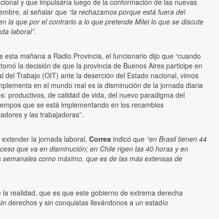
cional y que impulsaría luego de la conformación de las nuevas
iembre, al señalar que
“la rechazamos porque está fuera del
n la que por el contrario a lo que pretende Milei lo que se discute
ada laboral”.
 esta mañana a Radio Provincia, el funcionario dijo que “cuando
f
tomó la decisión de que la provincia de Buenos Aires participe en
l del Trabajo (OIT) ante la deserción del Estado nacional, vimos
implementa en el mundo real es la disminución de la jornada diaria
es: productivos, de calidad de vida, del nuevo paradigma del
 tiempos que se está implementando en los recambios
adores y las trabajadoras”.
e extender la jornada laboral,
Correa
indicó que
“en Brasil tienen 44
eso que va en disminución; en Chile rigen las 40 horas y en
s semanales como máximo, que es de las más extensas de
 la realidad, que es que este gobierno de extrema derecha
sin derechos y sin conquistas llevándonos a un estadío