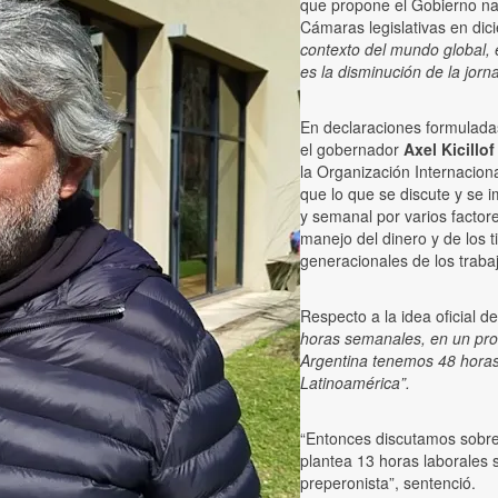
que propone el Gobierno na
Cámaras legislativas en dic
contexto del mundo global, e
es la disminución de la jorn
En declaraciones formuladas
el gobernador
Axel Kicillo
la Organización Internaciona
que lo que se discute y se 
y semanal por varios factor
manejo del dinero y de los
generacionales de los trabaj
Respecto a la idea oficial d
horas semanales, en un proc
Argentina tenemos 48 hora
Latinoamérica”.
“Entonces discutamos sobre
plantea 13 horas laborales 
preperonista”, sentenció.