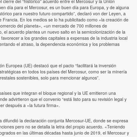
 cierre del “histórico” acuerdo entre el Mercosur y la Unión
uen día para el Mercosur, es un buen día para Europa, y de alguna
órico para nuestro futuro compartido”, declaró von der Leyen, a
de Francia. En los medios se lo ha publicitado como «la creación de
 comercio del planeta», «un mercado de 700 millones de
 el acuerdo plantea un nuevo salto en la semicolonización de la
 favorecer a los grandes capitales a expensas de la industria local
mentando el atraso, la dependencia económica y los problemas
ón Europea (UE) destacó que el pacto “facilitará la inversión
stratégicas en todos los países del Mercosur, como ser la minería
orestales sostenibles, solo para mencionar algunos”.
países que integran el bloque regional y la UE emitieron una
de advirtieron que el convenio “está listo para su revisión legal y
er después a «la futura firma».
ía difundió la declaración conjunta Mercosur-UE, donde se expresa
nciones pero no se detalla la letra del propio acuerdo. «Teniendo
ogrados en las últimas décadas hasta junio de 2019, el Mercosur y