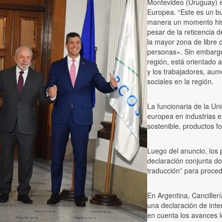
Montevideo (Uruguay) el
Europea. “Este es un b
manera un momento hist
pesar de la reticencia 
la mayor zona de libre
personas». Sin embargo,
región, está orientado a
y los trabajadores, au
sociales en la región.
La funcionaria de la Uni
europea en industrias e
sostenible, productos f
Luego del anuncio, los 
declaración conjunta don
traducción” para proced
En Argentina, Canciller
una declaración de inte
en cuenta los avances l