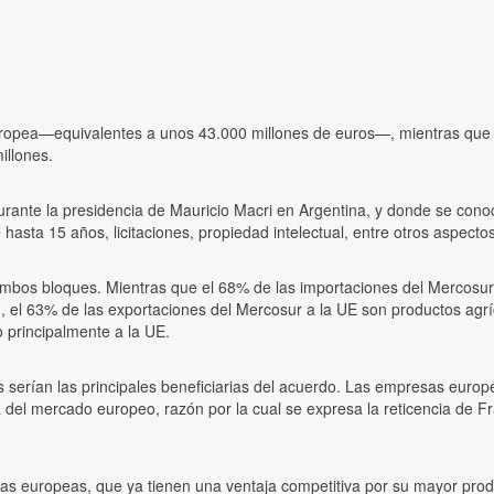
Europea—equivalentes a unos 43.000 millones de euros—, mientras que 
illones.
ante la presidencia de Mauricio Macri en Argentina, y donde se conoci
hasta 15 años, licitaciones, propiedad intelectual, entre otros aspectos
ambos bloques. Mientras que el 68% de las importaciones del Mercosur
 el 63% de las exportaciones del Mercosur a la UE son productos agríc
o principalmente a la UE.
s serían las principales beneficiarias del acuerdo. Las empresas europ
 del mercado europeo, razón por la cual se expresa la reticencia de F
sas europeas, que ya tienen una ventaja competitiva por su mayor produc