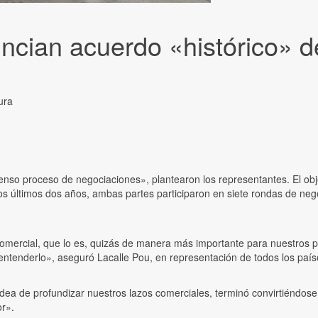
cian acuerdo «histórico» de
ura
so proceso de negociaciones», plantearon los representantes. El objet
n los últimos dos años, ambas partes participaron en siete rondas de ne
 comercial, que lo es, quizás de manera más importante para nuestro
entenderlo», aseguró Lacalle Pou, en representación de todos los paí
 idea de profundizar nuestros lazos comerciales, terminó convirtiénd
or».