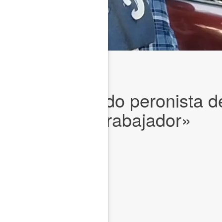
ir del partido peronista de
a del pueblo trabajador»