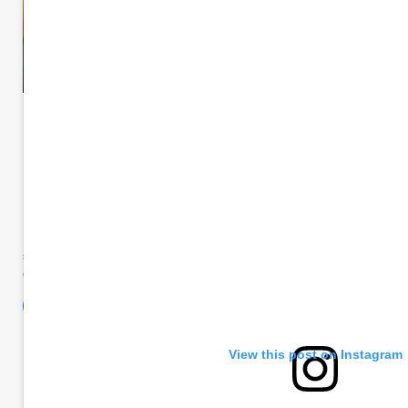
Moreno
Partidaria
Política
«Desde el MDF queremos sal
en un movimiento peronist
sábado, 20 de diciembre de 2025
2 min de lectura
Comparte esto:
View this post on Instagram