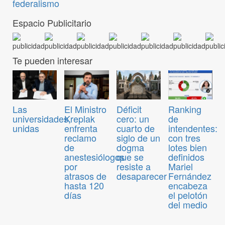
federalismo
Espacio Publicitario
Te pueden interesar
Las
El Ministro
Déficit
Ranking
universidades,
Kreplak
cero: un
de
unidas
enfrenta
cuarto de
intendentes:
reclamo
siglo de un
con tres
de
dogma
lotes bien
anestesiólogos
que se
definidos
por
resiste a
Mariel
atrasos de
desaparecer
Fernández
hasta 120
encabeza
días
el pelotón
del medio