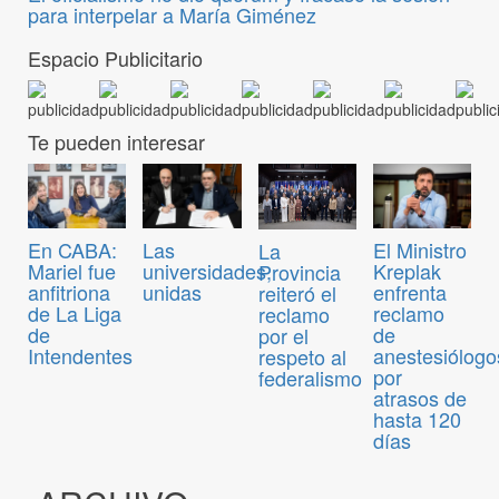
para interpelar a María Giménez
Espacio Publicitario
Te pueden interesar
En CABA:
Las
El Ministro
La
Mariel fue
universidades,
Kreplak
Provincia
anfitriona
unidas
enfrenta
reiteró el
de La Liga
reclamo
reclamo
de
de
por el
Intendentes
anestesiólogo
respeto al
por
federalismo
atrasos de
hasta 120
días