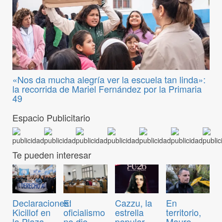
«Nos da mucha alegría ver la escuela tan linda»:
la recorrida de Mariel Fernández por la Primaria
49
Espacio Publicitario
Te pueden interesar
Declaraciones:
El
Cazzu, la
En
Kicillof en
oficialismo
estrella
territorio,
la Plaza
no dio
popular
Mauro