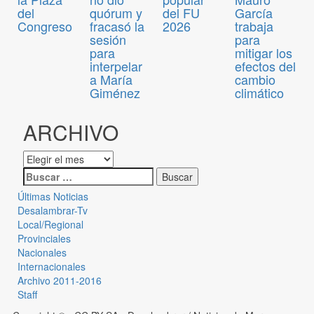
del
quórum y
del FU
García
Congreso
fracasó la
2026
trabaja
sesión
para
para
mitigar los
interpelar
efectos del
a María
cambio
Giménez
climático
ARCHIVO
Últimas Noticias
Desalambrar-Tv
Local/Regional
Provinciales
Nacionales
Internacionales
Archivo 2011-2016
Staff