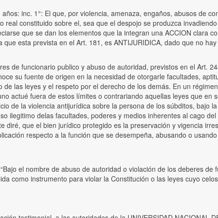
3 años: inc. 1°: El que, por violencia, amenaza, engaños, abusos de con
ho real constituido sobre el, sea que el despojo se produzca invadiend
iarse que se dan los elementos que la integran una ACCION clara con 
ya que esta prevista en el Art. 181, es ANTIJURIDICA, dado que no hay
eres de funcionario publico y abuso de autoridad, previstos en el Art. 2
oce su fuente de origen en la necesidad de otorgarle facultades, aptitu
co de las leyes y el respeto por el derecho de los demás. En un régim
uno actué fuera de estos límites o contrariando aquellas leyes que en se
cio de la violencia antijurídica sobre la persona de los súbditos, bajo 
o ilegitimo delas facultades, poderes y medios inherentes al cago del 
 diré, que el bien jurídico protegido es la preservación y vigencia irres
aplicación respecto a la función que se desempeña, abusando o usando 
Bajo el nombre de abuso de autoridad o violación de los deberes de fun
bida como instrumento para violar la Constitución o las leyes cuyo celo
declaración testimonial, a las autoridades de la UNIVERSIDAD NACIONA