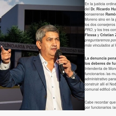
En la justicia ordin
del
Dr. Ricardo H
bonaerense
Ramón
Moreno sino en la 
los dos consejeros
PRO
, y los tres c
Flessa
y
Cristian 
preguntaremos por q
más vinculados al
La denuncia pen
los deberes de f
Intendenta de Mor
funcionarios /as m
administrativo para
construir allí el N
comunal edificó ofi
Cabe recordar que
por funcionarios /a