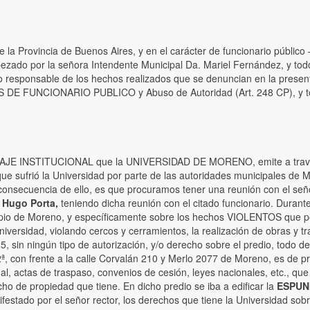
e la Provincia de Buenos Aires, y en el carácter de funcionario públic
do por la señora Intendente Municipal Da. Mariel Fernández, y todo 
o responsable de los hechos realizados que se denuncian en la presente
UNCIONARIO PUBLICO y Abuso de Autoridad (Art. 248 CP), y todo ot
AJE INSTITUCIONAL que la UNIVERSIDAD DE MORENO, emite a través 
e sufrió la Universidad por parte de las autoridades municipales de M
consecuencia de ello, es que procuramos tener una reunión con el seño
o Hugo Porta,
teniendo dicha reunión con el citado funcionario. Durante
pio de Moreno, y específicamente sobre los hechos VIOLENTOS que per
iversidad, violando cercos y cerramientos, la realización de obras y
sin ningún tipo de autorización, y/o derecho sobre el predio, todo
cela 2ª, con frente a la calle Corvalán 210 y Merlo 2077 de Moreno, e
l, actas de traspaso, convenios de cesión, leyes nacionales, etc., que
 de propiedad que tiene. En dicho predio se iba a edificar la
ESPU
ifestado por el señor rector, los derechos que tiene la Universidad sob