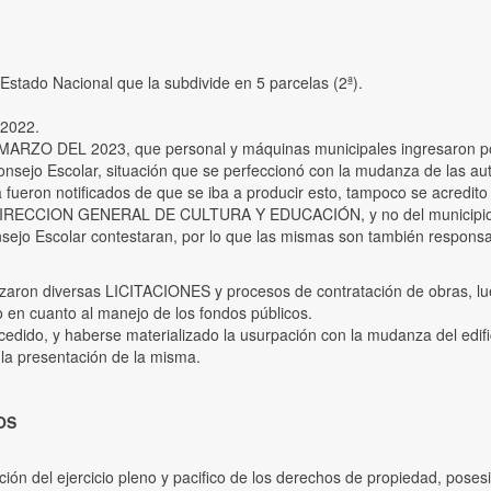
 Estado Nacional que la subdivide en 5 parcelas (2ª).
 2022.
ARZO DEL 2023, que personal y máquinas municipales ingresaron por
 Consejo Escolar, situación que se perfeccionó con la mudanza de las 
 fueron notificados de que se iba a producir esto, tampoco se acredit
e la DIRECCION GENERAL DE CULTURA Y EDUCACIÓN, y no del municipio,
onsejo Escolar contestaran, por lo que las mismas son también respon
lizaron diversas LICITACIONES y procesos de contratación de obras, lu
to en cuanto al manejo de los fondos públicos.
dido, y haberse materializado la usurpación con la mudanza del edifici
 la presentación de la misma.
OS
tección del ejercicio pleno y pacifico de los derechos de propiedad, pos