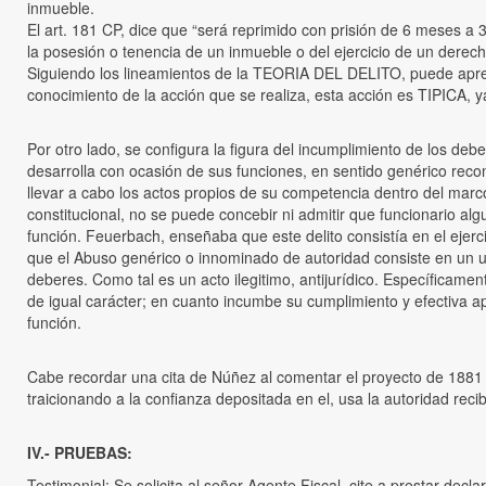
inmueble.
El art. 181 CP, dice que “será reprimido con prisión de 6 meses a 
la posesión o tenencia de un inmueble o del ejercicio de un derec
Siguiendo los lineamientos de la TEORIA DEL DELITO, puede aprec
conocimiento de la acción que se realiza, esta acción es TIPICA, 
Por otro lado, se configura la figura del incumplimiento de los deb
desarrolla con ocasión de sus funciones, en sentido genérico recon
llevar a cabo los actos propios de su competencia dentro del mar
constitucional, no se puede concebir ni admitir que funcionario alg
función. Feuerbach, enseñaba que este delito consistía en el ejerci
que el Abuso genérico o innominado de autoridad consiste en un us
deberes. Como tal es un acto ilegitimo, antijurídico. Específicamente
de igual carácter; en cuanto incumbe su cumplimiento y efectiva 
función.
Cabe recordar una cita de Núñez al comentar el proyecto de 1881 “
traicionando a la confianza depositada en el, usa la autoridad reci
IV.- PRUEBAS:
Testimonial: Se solicita al señor Agente Fiscal, cite a prestar 