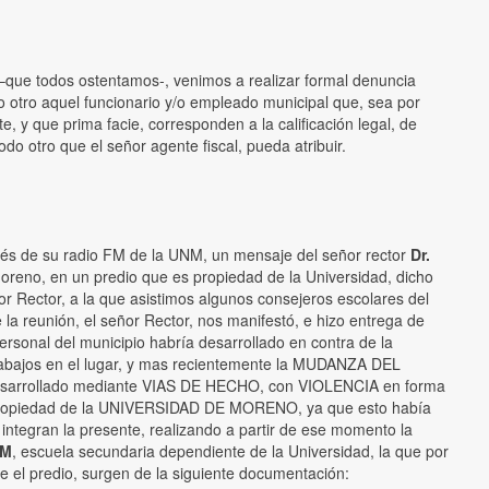
o –que todos ostentamos-, venimos a realizar formal denuncia
otro aquel funcionario y/o empleado municipal que, sea por
, y que prima facie, corresponden a la calificación legal, de
ro que el señor agente fiscal, pueda atribuir.
de su radio FM de la UNM, un mensaje del señor rector
Dr.
oreno, en un predio que es propiedad de la Universidad, dicho
r Rector, a la que asistimos algunos consejeros escolares del
 la reunión, el señor Rector, nos manifestó, e hizo entrega de
sonal del municipio habría desarrollado en contra de la
 trabajos en el lugar, y mas recientemente la MUDANZA DEL
 desarrollado mediante VIAS DE HECHO, con VIOLENCIA en forma
s de propiedad de la UNIVERSIDAD DE MORENO, ya que esto había
 integran la presente, realizando a partir de ese momento la
NM
, escuela secundaria dependiente de la Universidad, la que por
re el predio, surgen de la siguiente documentación: