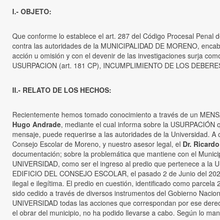
I.- OBJETO:
Que conforme lo establece el art. 287 del Código Procesal Penal d
contra las autoridades de la MUNICIPALIDAD DE MORENO, encabeza
acción u omisión y con el devenir de las investigaciones surja com
USURPACION (art. 181 CP), INCUMPLIMIENTO DE LOS DEBERES DE F
II.- RELATO DE LOS HECHOS:
Recientemente hemos tomado conocimiento a través de un MENS
Hugo Andrade
, mediante el cual informa sobre la USURPACIÓN qu
mensaje, puede requerirse a las autoridades de la Universidad. A 
Consejo Escolar de Moreno, y nuestro asesor legal, el
Dr. Ricard
documentación; sobre la problemática que mantiene con el Munici
UNIVERSIDAD, como ser el ingreso al predio que pertenece a la Un
EDIFICIO DEL CONSEJO ESCOLAR, el pasado 2 de Junio del 2025, 
ilegal e ilegítima. El predio en cuestión, identificado como par
sido cedido a través de diversos instrumentos del Gobierno Naciona
UNIVERSIDAD todas las acciones que correspondan por ese derecho
el obrar del municipio, no ha podido llevarse a cabo. Según lo man