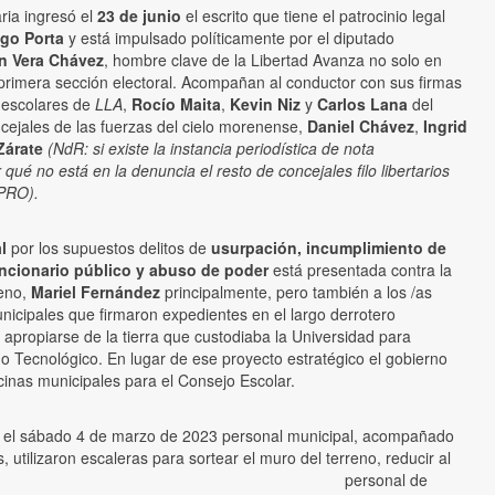
aria ingresó el
23 de junio
el escrito que tiene el patrocinio legal
ugo Porta
y está impulsado políticamente por el diputado
 Vera Chávez
, hombre clave de la Libertad Avanza no solo en
primera sección electoral. Acompañan al conductor con sus firmas
 escolares de
LLA
,
Rocío Maita
,
Kevin Niz
y
Carlos Lana
del
oncejales de las fuerzas del cielo morenense,
Daniel Chávez
,
Ingrid
Zárate
(NdR: si existe la instancia periodística de nota
ué no está en la denuncia el resto de concejales filo libertarios
 PRO).
al
por los supuestos delitos de
usurpación, incumplimiento de
uncionario público y abuso de poder
está presentada contra la
eno,
Mariel Fernández
principalmente, pero también a los /as
unicipales que firmaron expedientes en el largo derrotero
 apropiarse de la tierra que custodiaba la Universidad para
odo Tecnológico. En lugar de ese proyecto estratégico el gobierno
cinas municipales para el Consejo Escolar.
 el sábado 4 de marzo de 2023 personal municipal, acompañado
s, utilizaron escaleras para sortear el muro del terreno, reducir al
personal de