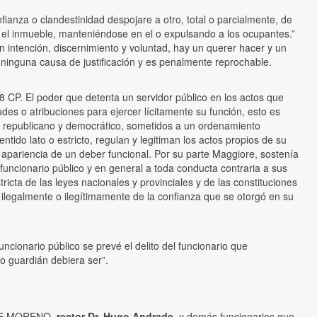
fianza o clandestinidad despojare a otro, total o parcialmente, de
o el inmueble, manteniéndose en el o expulsando a los ocupantes.”
intención, discernimiento y voluntad, hay un querer hacer y un
 ninguna causa de justificación y es penalmente reprochable.
48 CP. El poder que detenta un servidor público en los actos que
des o atribuciones para ejercer lícitamente su función, esto es
en republicano y democrático, sometidos a un ordenamiento
ntido lato o estricto, regulan y legitiman los actos propios de su
la apariencia de un deber funcional. Por su parte Maggiore, sostenía
funcionario público y en general a toda conducta contraria a sus
tricta de las leyes nacionales y provinciales y de las constituciones
ilegalmente o ilegítimamente de la confianza que se otorgó en su
cionario público se prevé el delito del funcionario que
so guardián debiera ser”.
L DE MORENO
, rector Dr. Hugo Andrade
, y demás funcionarios que