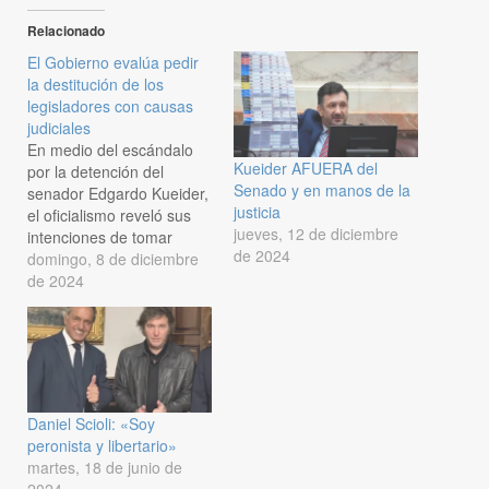
Relacionado
El Gobierno evalúa pedir
la destitución de los
legisladores con causas
judiciales
En medio del escándalo
Kueider AFUERA del
por la detención del
Senado y en manos de la
senador Edgardo Kueider,
justicia
el oficialismo reveló sus
jueves, 12 de diciembre
intenciones de tomar
de 2024
medidas drásticas contra
domingo, 8 de diciembre
los legisladores
de 2024
investigados en causas
judiciales. Después de
que el kirchnerismo
impulse la formación de
una comisión en la
Cámara de Diputados
Daniel Scioli: «Soy
para investigar supuestos
peronista y libertario»
"sobornos" vinculados a la
martes, 18 de junio de
aprobación de la Ley
2024