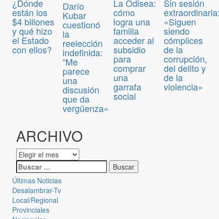
¿Dónde
La Odisea:
Sin sesión
Darío
están los
cómo
extraordinaria
Kubar
$4 billones
logra una
«Siguen
cuestionó
y qué hizo
familia
siendo
la
el Estado
acceder al
cómplices
reelección
con ellos?
subsidio
de la
indefinida:
para
corrupción,
“Me
comprar
del delito y
parece
una
de la
una
garrafa
violencia»
discusión
social
que da
vergüenza»
ARCHIVO
Últimas Noticias
Desalambrar-Tv
Local/Regional
Provinciales