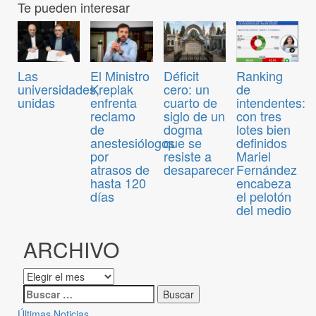
Te pueden interesar
Las
El Ministro
Déficit
Ranking
universidades,
Kreplak
cero: un
de
unidas
enfrenta
cuarto de
intendentes:
reclamo
siglo de un
con tres
de
dogma
lotes bien
anestesiólogos
que se
definidos
por
resiste a
Mariel
atrasos de
desaparecer
Fernández
hasta 120
encabeza
días
el pelotón
del medio
ARCHIVO
Últimas Noticias