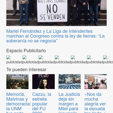
Mariel Fernández y La Liga de Intendentes
marchan al Congreso contra la ley de tierras: “La
soberanía no se negocia”
Espacio Publicitario
Te pueden interesar
Memoria,
Cazzu, la
La Justicia
«Nos da
Malvinas y
estrella
deja sin
mucha
democracia:
popular
margen a
alegría ver
la UNM
del FU
Milei para
la escuela
fue sede
2026
incumplir
tan linda»: