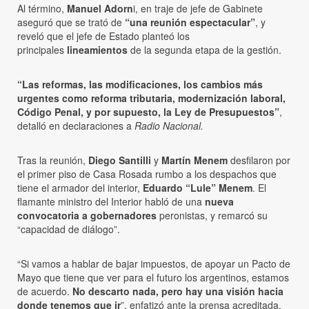
Al término,
Manuel Adorn
i, en traje de jefe de Gabinete
aseguró que se trató de
“una reunión espectacular”
, y
reveló que el jefe de Estado planteó los
principales
lineamientos
de la segunda etapa de la gestión.
“Las reformas, las modificaciones, los cambios más
urgentes como reforma tributaria, modernización laboral,
Código Penal, y por supuesto, la Ley de Presupuestos”
,
detalló en declaraciones a
Radio Nacional.
Tras la reunión,
Diego Santilli
y
Martín Menem
desfilaron por
el primer piso de Casa Rosada rumbo a los despachos que
tiene el armador del interior,
Eduardo “Lule” Menem
. El
flamante ministro del Interior habló de una
nueva
convocatoria a gobernadores
peronistas, y remarcó su
“capacidad de diálogo”.
“Si vamos a hablar de bajar impuestos, de apoyar un Pacto de
Mayo que tiene que ver para el futuro los argentinos, estamos
de acuerdo.
No descarto nada, pero hay una visión hacia
donde tenemos que ir
”, enfatizó ante la prensa acreditada.