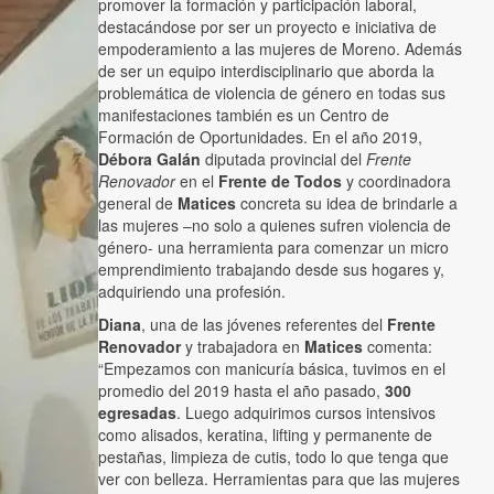
promover la formación y participación laboral,
destacándose por ser un proyecto e iniciativa de
empoderamiento a las mujeres de Moreno. Además
de ser un equipo interdisciplinario que aborda la
problemática de violencia de género en todas sus
manifestaciones también es un Centro de
Formación de Oportunidades. En el año 2019,
Débora Galán
diputada provincial del
Frente
Renovador
en el
Frente de Todos
y coordinadora
general de
Matices
concreta su idea de brindarle a
las mujeres –no solo a quienes sufren violencia de
género- una herramienta para comenzar un micro
emprendimiento trabajando desde sus hogares y,
adquiriendo una profesión.
Diana
, una de las jóvenes referentes del
Frente
Renovador
y trabajadora en
Matices
comenta:
“Empezamos con manicuría básica, tuvimos en el
promedio del 2019 hasta el año pasado,
300
egresadas
. Luego adquirimos cursos intensivos
como alisados, keratina, lifting y permanente de
pestañas, limpieza de cutis, todo lo que tenga que
ver con belleza. Herramientas para que las mujeres