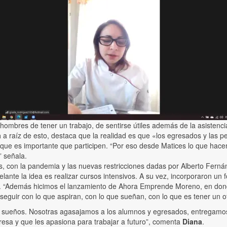
hombres de tener un trabajo, de sentirse útiles además de la asistenc
a
a raíz de esto, destaca que la realidad es que «los egresados y las p
lo que es importante que participen. “Por eso desde Matices lo que ha
” señala.
 con la pandemia y las nuevas restricciones dadas por Alberto Fernánd
ante la idea es realizar cursos intensivos. A su vez, incorporaron un
ro. “Además hicimos el lanzamiento de Ahora Emprende Moreno, en don
eguir con lo que aspiran, con lo que sueñan, con lo que es tener un ofi
s sueños. Nosotras agasajamos a los alumnos y egresados, entregamos
eresa y que les apasiona para trabajar a futuro”, comenta
Diana
.