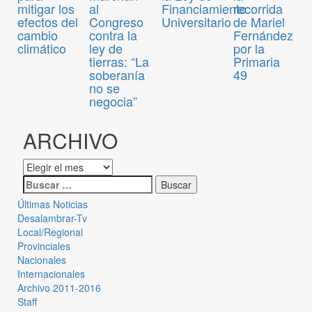
mitigar los
al
Financiamiento
recorrida
efectos del
Congreso
Universitario
de Mariel
cambio
contra la
Fernández
climático
ley de
por la
tierras: “La
Primaria
soberanía
49
no se
negocia”
ARCHIVO
Últimas Noticias
Desalambrar-Tv
Local/Regional
Provinciales
Nacionales
Internacionales
Archivo 2011-2016
Staff