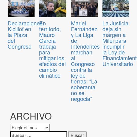
Declaraciones:
En
Mariel
La Justicia
Kicillof en
territorio,
Fernández
deja sin
la Plaza
Mauro
y La Liga
margen a
del
García
de
Milei para
Congreso
trabaja
Intendentes
incumplir
para
marchan
la Ley de
mitigar los
al
Financiamien
efectos del
Congreso
Universitario
cambio
contra la
climático
ley de
tierras: “La
soberanía
no se
negocia”
ARCHIVO