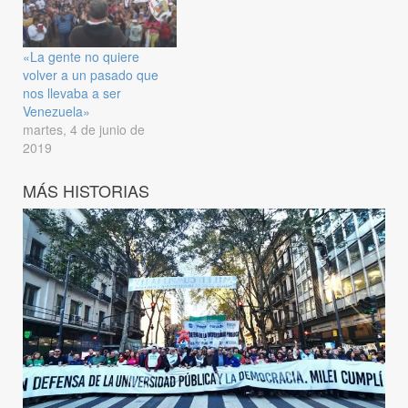
«La gente no quiere
volver a un pasado que
nos llevaba a ser
Venezuela»
martes, 4 de junio de
2019
MÁS HISTORIAS