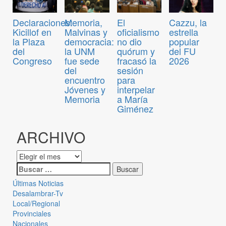
Declaraciones:
Memoria,
El
Cazzu, la
Kicillof en
Malvinas y
oficialismo
estrella
la Plaza
democracia:
no dio
popular
del
la UNM
quórum y
del FU
Congreso
fue sede
fracasó la
2026
del
sesión
encuentro
para
Jóvenes y
interpelar
Memoria
a María
Giménez
ARCHIVO
Últimas Noticias
Desalambrar-Tv
Local/Regional
Provinciales
Nacionales