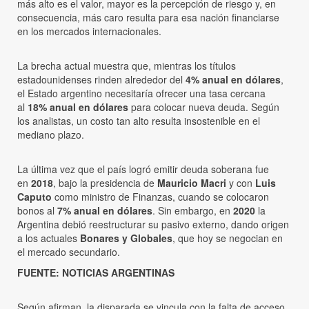
más alto es el valor, mayor es la percepción de riesgo y, en
consecuencia, más caro resulta para esa nación financiarse
en los mercados internacionales.
La brecha actual muestra que, mientras los títulos
estadounidenses rinden alrededor del
4% anual en dólares
,
el Estado argentino necesitaría ofrecer una tasa cercana
al
18% anual en dólares
para colocar nueva deuda. Según
los analistas, un costo tan alto resulta insostenible en el
mediano plazo.
La última vez que el país logró emitir deuda soberana fue
en
2018
, bajo la presidencia de
Mauricio Macri
y con
Luis
Caputo
como ministro de Finanzas, cuando se colocaron
bonos al
7% anual en dólares
. Sin embargo, en
2020
la
Argentina debió reestructurar su pasivo externo, dando origen
a los actuales
Bonares y Globales
, que hoy se negocian en
el mercado secundario.
FUENTE: NOTICIAS ARGENTINAS
Según afirman, la disparada se vincula con la falta de acceso