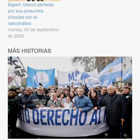
Espert: blanco perfecto
por sus presuntos
vínculos con el
narcotráfico
martes, 30 de septiembre
de 2025
MÁS HISTORIAS