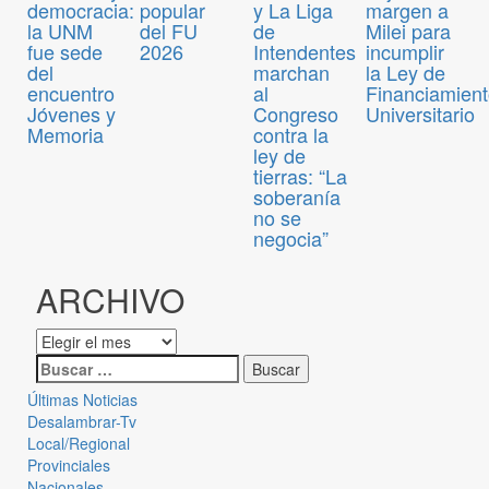
democracia:
popular
y La Liga
margen a
la UNM
del FU
de
Milei para
fue sede
2026
Intendentes
incumplir
del
marchan
la Ley de
encuentro
al
Financiamien
Jóvenes y
Congreso
Universitario
Memoria
contra la
ley de
tierras: “La
soberanía
no se
negocia”
ARCHIVO
Últimas Noticias
Desalambrar-Tv
Local/Regional
Provinciales
Nacionales