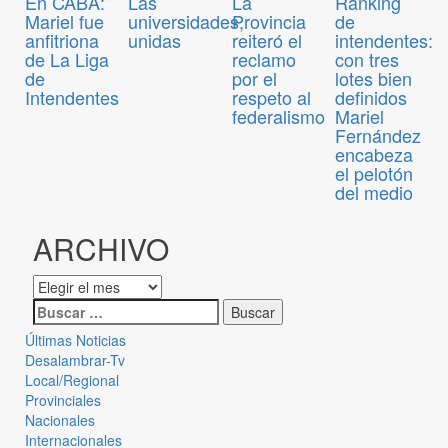
En CABA:
Las
Ranking
La
Mariel fue
universidades,
de
Provincia
anfitriona
unidas
intendentes:
reiteró el
de La Liga
con tres
reclamo
de
lotes bien
por el
Intendentes
definidos
respeto al
Mariel
federalismo
Fernández
encabeza
el pelotón
del medio
ARCHIVO
Últimas Noticias
Desalambrar-Tv
Local/Regional
Provinciales
Nacionales
Internacionales